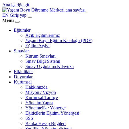
Ana içeriğe git
EN
Giriş yap
Menü
Eğitimler
Açık Eğitimlerimiz
Yaşam Boyu Eğitim Kataloğu (PDF)
Eğitim Arşivi
Sınavlar
Kurum Sınavları
Sınav Bilgi Sistemi
Sınav Uygulama Kılavuzu
Etkinlikler
Duyurular
Kurumsal
Hakkımızda
Misyon / Vizyon
Kurumsal Tarihçe
Yönetim Yapısı
Yönetmelik / Yönerge
Eğiticilerin Eğitimi Yönergesi
SSS
Banka Hesap Bilgileri
Sertifika Yönetim Sistemi